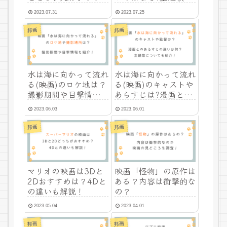
謎を調査!
2023.07.31
2023.07.25
邦画
邦画
水は海に向かって流れ
水は海に向かって流れ
る(映画)のロケ地は？
る(映画)のキャストや
撮影期間や目撃情報を
あらすじは?漫画との
紹介！
違いは何?
2023.06.03
2023.06.01
邦画
邦画
マリオの映画は3Dと
映画「怪物」の原作は
2Dおすすめは？4Dと
ある？内容は衝撃的な
の違いも解説！
の？
2023.05.04
2023.04.01
邦画
邦画