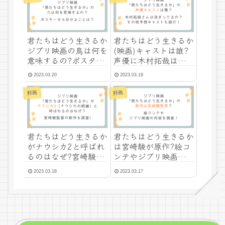
君たちはどう生きるか
君たちはどう生きるか
ジブリ映画の鳥は何を
(映画)キャストは誰?
意味するの?ポスター
声優に木村拓哉は決ま
から分かることを調
り?
2023.03.20
2023.03.19
査!
邦画
邦画
君たちはどう生きるか
君たちはどう生きるか
がナウシカ2と呼ばれ
は宮崎駿が原作?絵コ
るのはなぜ?宮崎駿監
ンテやジブリ映画の内
督の新作を調査!
容を調査!
2023.03.18
2023.03.17